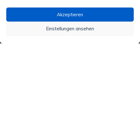
Akzeptieren
Wasseraufbereitung
Einstellungen ansehen
Alle unsere Produkte
Material
Aktivitäten und Dienstleistungen
Regenwasser
Analysen
Copyright © 2020 ATN Diffusion. Made by
VIRTUOZ.CH
. Tous