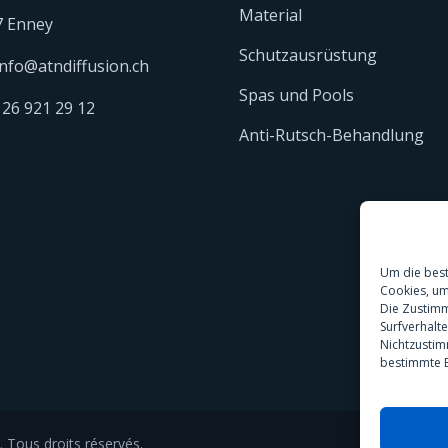
Material
7 Enney
Schutzausrüstung
info@atndiffusion.ch
Spas und Pools
 26 921 29 12
Anti-Rutsch-Behandlung
Um die best
Cookies, um
Die Zustimm
Surfverhalt
Nichtzustim
bestimmte E
. Tous droits réservés.