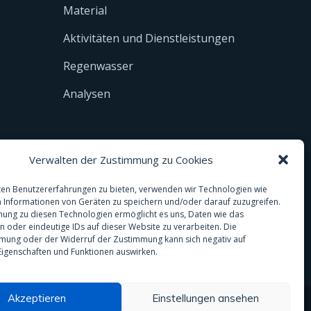
Material
Aktivitäten und Dienstleistungen
Regenwasser
Analysen
Verwalten der Zustimmung zu Cookies
en Benutzererfahrungen zu bieten, verwenden wir Technologien wie
 Informationen von Geräten zu speichern und/oder darauf zuzugreifen.
ung zu diesen Technologien ermöglicht es uns, Daten wie das
en oder eindeutige IDs auf dieser Website zu verarbeiten. Die
mung oder der Widerruf der Zustimmung kann sich negativ auf
igenschaften und Funktionen auswirken.
Akzeptieren
Einstellungen ansehen