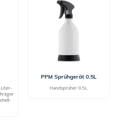
PPM Sprühgerät 0.5L
Liter-
Handsprüher 0.5L.
chräger
hell-