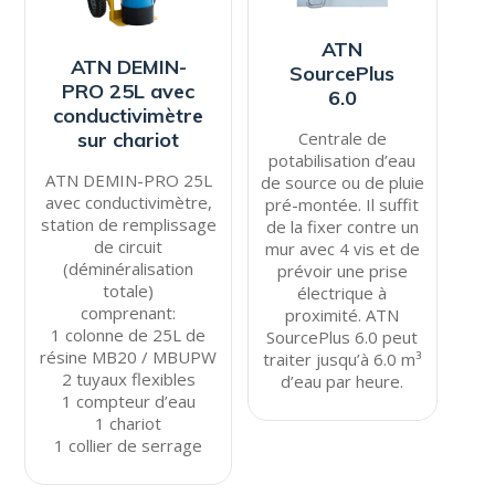
PRO 25L avec
6.0
conductivimètre
Centrale de
sur chariot
potabilisation d’eau
ATN DEMIN-PRO 25L
de source ou de pluie
avec conductivimètre,
pré-montée. Il suffit
station de remplissage
de la fixer contre un
de circuit
mur avec 4 vis et de
(déminéralisation
prévoir une prise
totale)
électrique à
comprenant:
proximité. ATN
1 colonne de 25L de
SourcePlus 6.0 peut
résine MB20 / MBUPW
traiter jusqu’à 6.0 m³
2 tuyaux flexibles
d’eau par heure.
1 compteur d’eau
1 chariot
1 collier de serrage