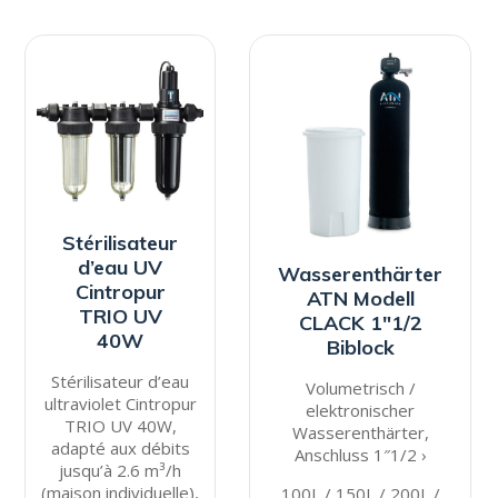
Stérilisateur
d’eau UV
Wasserenthärter
Cintropur
ATN Modell
TRIO UV
CLACK 1″1/2
40W
Biblock
Stérilisateur d’eau
Volumetrisch /
ultraviolet Cintropur
elektronischer
TRIO UV 40W,
Wasserenthärter,
adapté aux débits
Anschluss 1″1/2 ›
jusqu’à 2.6 m³/h
(maison individuelle),
100L / 150L / 200L /
pour le traitement
250L / 300L / 325L
optimal des eaux de
ADBI100-1.5 / ADBI150-1.5 /
pluie ou de puits
ADBI200-1.5 / ADBI250-1.5 /