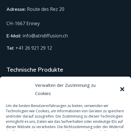
Route des Rez 20
Adresse:
CH-1667 Enney
info@atndiffusion.ch
E-Mail:
+41 26 921 29 12
Tel:
Technische Produkte
Alle unsere Produkte
Verwalten der Zustimmung zu
Cookies
Material
Um die besten Benutzererfahrungen zu bieten, verwenden wir
Schutzausrüstung
Technologien wie Cookies, um Informationen von Geräten zu speichern
und/oder darauf zuzugreifen. Die Zustimmung zu diesen Technologien
Spas und Pools
ermöglicht es uns, Daten wie das Surfverhalten oder eindeutige IDs auf
dieser Website zu verarbeiten. Die Nichtzustimmung oder der Widerruf