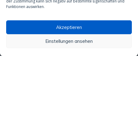
Anti-Rutsch-Behandlung
der Zustimmung kann sich negativ auf bestimmte Eigenschaften und
Funktionen auswirken.
Akzeptieren
Wasseraufbereitung
Einstellungen ansehen
Alle unsere Produkte
Material
Aktivitäten und Dienstleistungen
Regenwasser
Analysen