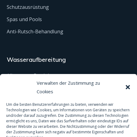
Schutzausrüstung
Spas und Pools
Anti-Rutsch-Behandlung
Wasseraufbereitung
Alle unsere Produkte
Verwalten der Zustimmung zu
Material
Cookies
Aktivitäten und Dienstleistungen
Um die besten Benutzererfahrungen zu bieten, verwenden wir
Technologien wie Cookies, um Informationen von Geräten zu speichern
Regenwasser
und/oder darauf zuzugreifen. Die Zustimmung zu diesen Technologien
ermöglicht es uns, Daten wie das Surfverhalten oder eindeutige IDs auf
Analysen
dieser Website zu verarbeiten. Die Nichtzustimmung oder der Widerruf
der Zustimmung kann sich negativ auf bestimmte Eigenschaften und