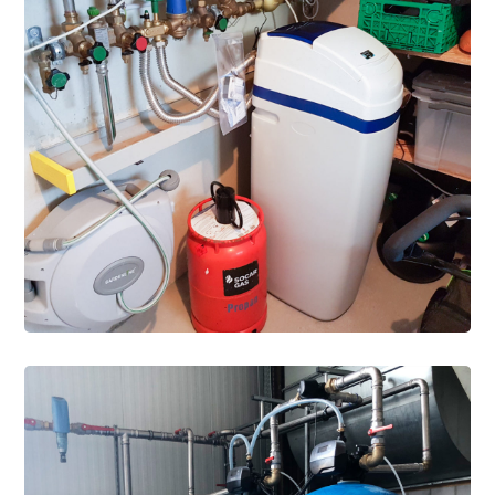
HÄUSLICH
/
WEICHMACHER
Installationen unserer
Monoblock- und Biblock-
Wasserenthärter für
Villen