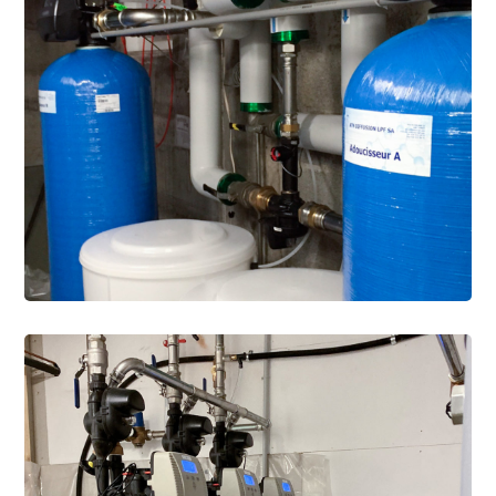
INDUSTRIE
/
WEICHMACHER
Wasserenthärtungssystem
und Verteilung von 5
verschiedenen
Wasserqualitäten für ein
Altersheim