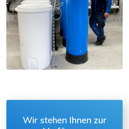
INDUSTRIE
/
WEICHMACHER
Wasserenthärtung für
die Versorgung des
Kühlturms und des
Reinraums
Wir stehen Ihnen zur