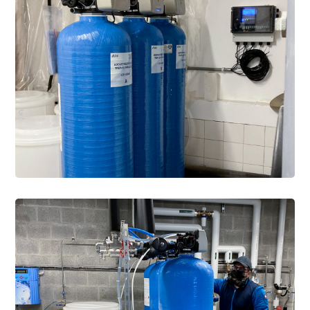
INDUSTRIE
/
WEICHMACHER
Triplex-Wasserenthärter
3 x 100 Liter für
Maschinen zur
Lebensmittelherstellung