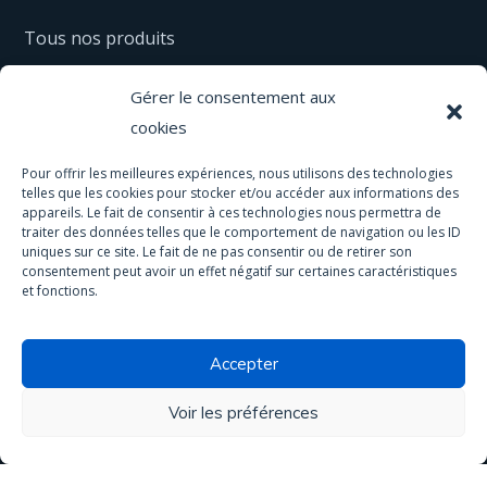
Tous nos produits
Matériel
Gérer le consentement aux
Equipement de protection
cookies
Spas & Piscines
Pour offrir les meilleures expériences, nous utilisons des technologies
telles que les cookies pour stocker et/ou accéder aux informations des
Traitement antidérapant
appareils. Le fait de consentir à ces technologies nous permettra de
traiter des données telles que le comportement de navigation ou les ID
uniques sur ce site. Le fait de ne pas consentir ou de retirer son
consentement peut avoir un effet négatif sur certaines caractéristiques
et fonctions.
Traitement de l'eau
Accepter
Tous nos produits
Matériel
Voir les préférences
Activités & services