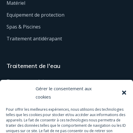
Matériel
Equipement de protection
Spas & Piscines
Traitement antidérapant
Traitement de l'eau
Tous nos produits
Gérer le consentement aux
Matériel
cookies
Activités & services
Pour offrir les meilleures expériences, nous utilisons des technologies
telles que les cookies pour stocker et/ou accéder aux informations des
Eau de pluie
appareils. Le fait de consentir à ces technologies nous permettra de
traiter des données telles que le comportement de navigation ou les ID
Analyses
uniques sur ce site. Le fait de ne pas consentir ou de retirer son