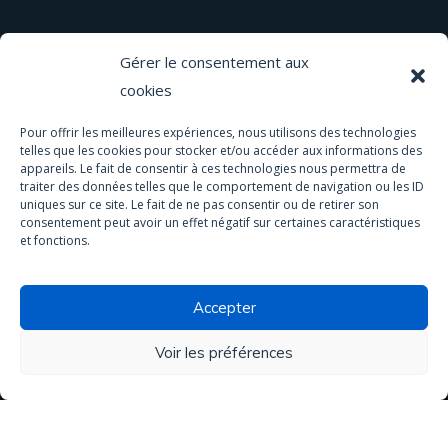
Traitement de l'eau
Gérer le consentement aux
cookies
Tous nos produits
Pour offrir les meilleures expériences, nous utilisons des technologies
Matériel
telles que les cookies pour stocker et/ou accéder aux informations des
appareils. Le fait de consentir à ces technologies nous permettra de
Activités & services
traiter des données telles que le comportement de navigation ou les ID
uniques sur ce site. Le fait de ne pas consentir ou de retirer son
Eau de pluie
consentement peut avoir un effet négatif sur certaines caractéristiques
et fonctions.
Analyses
Accepter
Voir les préférences
Copyright © 2020 ATN Diffusion. Made by
VIRTUOZ.CH
. Tous
droits réservés.