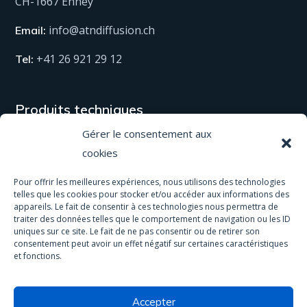
CH-1667 Enney
info@atndiffusion.ch
Email:
+41 26 921 29 12
Tel:
Produits techniques
Gérer le consentement aux
Tous nos produits
cookies
Matériel
Pour offrir les meilleures expériences, nous utilisons des technologies
telles que les cookies pour stocker et/ou accéder aux informations des
Equipement de protection
appareils. Le fait de consentir à ces technologies nous permettra de
traiter des données telles que le comportement de navigation ou les ID
Spas & Piscines
uniques sur ce site. Le fait de ne pas consentir ou de retirer son
consentement peut avoir un effet négatif sur certaines caractéristiques
Traitement antidérapant
et fonctions.
Accepter