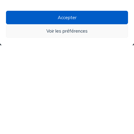
Traitement de l'eau
Accepter
Tous nos produits
Voir les préférences
Matériel
Activités & services
Eau de pluie
Analyses
Copyright © 2020 ATN Diffusion. Made by
VIRTUOZ.CH
. Tous
droits réservés.