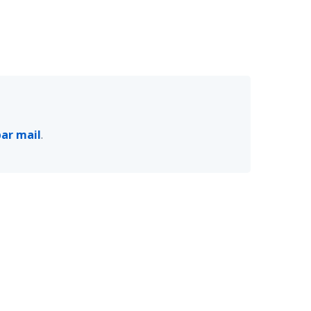
par mail
.