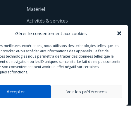
Matériel
Activités & services
Eau de pluie
Gérer le consentement aux cookies
Analyses
les meilleures expériences, nous utilisons des technologies telles que les
r stocker et/ou accéder aux informations des appareils. Le fait de
 ces technologies nous permettra de traiter des données telles que le
 de navigation ou les ID uniques sur ce site. Le fait de ne pas consentir
r son consentement peut avoir un effet négatif sur certaines
ques et fonctions.
Accepter
Voir les préférences