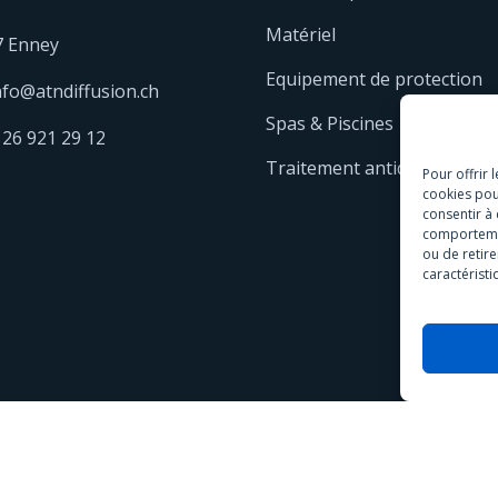
Matériel
7 Enney
Equipement de protection
nfo@atndiffusion.ch
Spas & Piscines
 26 921 29 12
Traitement antidérapant
Pour offrir 
cookies pou
consentir à
comportement
ou de retire
caractéristi