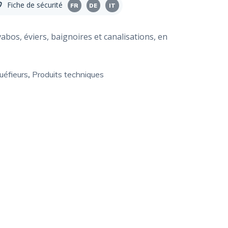
Fiche de sécurité
FR
DE
IT
bos, éviers, baignoires et canalisations, en
uéfieurs
,
Produits techniques