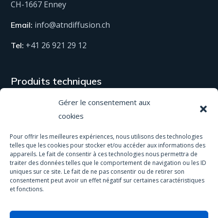
CH-1667 Enney
info@atndiffusion.ch
Email:
+41 26 921 29 12
Tel:
Produits techniques
Gérer le consentement aux
Tous nos produits
cookies
Matériel
Pour offrir les meilleures expériences, nous utilisons des technologies
Equipement de protection
telles que les cookies pour stocker et/ou accéder aux informations des
appareils. Le fait de consentir à ces technologies nous permettra de
traiter des données telles que le comportement de navigation ou les ID
Spas & Piscines
uniques sur ce site. Le fait de ne pas consentir ou de retirer son
consentement peut avoir un effet négatif sur certaines caractéristiques
Traitement antidérapant
et fonctions.