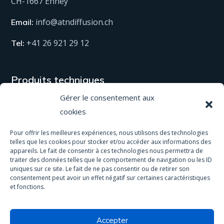
CH-1667 Enney
info@atndiffusion.ch
Email:
+41 26 921 29 12
Tel:
Produits techniques
Gérer le consentement aux
Tous nos produits
cookies
Matériel
Pour offrir les meilleures expériences, nous utilisons des technologies
telles que les cookies pour stocker et/ou accéder aux informations des
Equipement de protection
appareils. Le fait de consentir à ces technologies nous permettra de
traiter des données telles que le comportement de navigation ou les ID
Spas & Piscines
uniques sur ce site. Le fait de ne pas consentir ou de retirer son
consentement peut avoir un effet négatif sur certaines caractéristiques
Traitement antidérapant
et fonctions.
Accepter