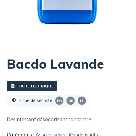
Bacdo Lavande
FICHE TECHNIQUE
Fiche de sécurité
FR
DE
IT
Désinfectant désodorisant concentré
Catégories :
Assainisseurs, désodorisants
,