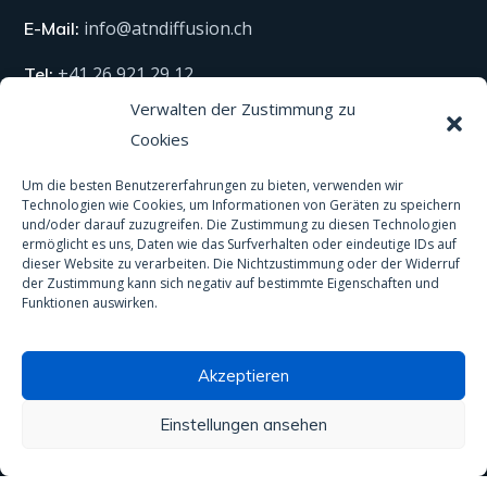
info@atndiffusion.ch
E-Mail:
+41 26 921 29 12
Tel:
Verwalten der Zustimmung zu
Cookies
Technische Produkte
Um die besten Benutzererfahrungen zu bieten, verwenden wir
Technologien wie Cookies, um Informationen von Geräten zu speichern
Alle unsere Produkte
und/oder darauf zuzugreifen. Die Zustimmung zu diesen Technologien
ermöglicht es uns, Daten wie das Surfverhalten oder eindeutige IDs auf
Material
dieser Website zu verarbeiten. Die Nichtzustimmung oder der Widerruf
der Zustimmung kann sich negativ auf bestimmte Eigenschaften und
Schutzausrüstung
Funktionen auswirken.
Spas und Pools
Akzeptieren
Anti-Rutsch-Behandlung
Einstellungen ansehen
Wasseraufbereitung