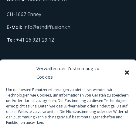
CH-1667 Enney
info@atndiffusion.ch
E-Mail:
+41 26 921 29 12
Tel:
Technische Produkte
Verwalten der Zustimmung zu
Cookies
Alle unsere Produkte
Material
Um die besten Benutzererfahrungen zu bieten, verwenden wir
Technologien wie Cookies, um Informationen von Geräten zu speichern
und/oder darauf zuzugreifen. Die Zustimmung zu diesen Technologien
Schutzausrüstung
ermöglicht es uns, Daten wie das Surfverhalten oder eindeutige IDs auf
dieser Website zu verarbeiten. Die Nichtzustimmung oder der Widerruf
Spas und Pools
der Zustimmung kann sich negativ auf bestimmte Eigenschaften und
Funktionen auswirken.
Anti-Rutsch-Behandlung