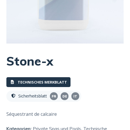
Stone-x
TECHNISCHES MERKBLATT
Sicherheitsblatt
FR
DE
IT
Séquestrant de calcaire
Kategorien:
Private Spas und Pools
,
Technische