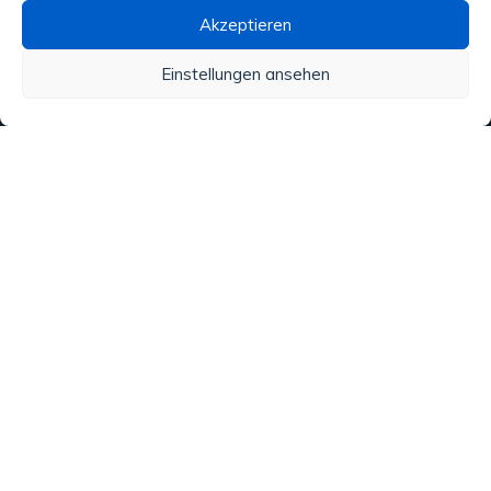
Akzeptieren
Wasseraufbereitung
Einstellungen ansehen
Alle unsere Produkte
Material
Aktivitäten und Dienstleistungen
Regenwasser
Analysen
Copyright © 2020 ATN Diffusion. Made by
VIRTUOZ.CH
. Tous
droits réservés.