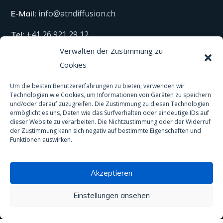
info@atndiffusion.ch
E-Mail:
+41 26 921 29 12
Tel:
Verwalten der Zustimmung zu
Cookies
Technische Produkte
Um die besten Benutzererfahrungen zu bieten, verwenden wir
Technologien wie Cookies, um Informationen von Geräten zu speichern
Alle unsere Produkte
und/oder darauf zuzugreifen. Die Zustimmung zu diesen Technologien
ermöglicht es uns, Daten wie das Surfverhalten oder eindeutige IDs auf
Material
dieser Website zu verarbeiten. Die Nichtzustimmung oder der Widerruf
der Zustimmung kann sich negativ auf bestimmte Eigenschaften und
Schutzausrüstung
Funktionen auswirken.
Spas und Pools
Akzeptieren
Anti-Rutsch-Behandlung
Einstellungen ansehen
Wasseraufbereitung