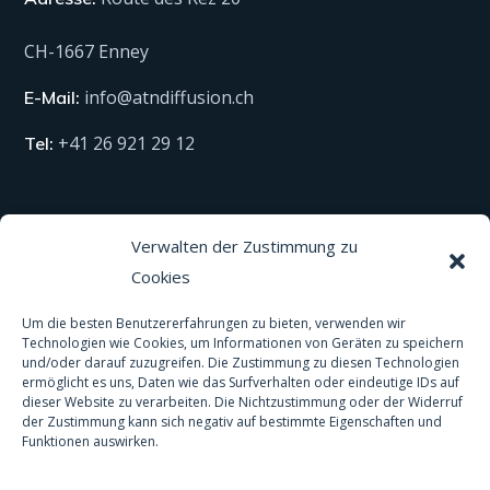
CH-1667 Enney
info@atndiffusion.ch
E-Mail:
+41 26 921 29 12
Tel:
Technische Produkte
Verwalten der Zustimmung zu
Cookies
Alle unsere Produkte
Material
Um die besten Benutzererfahrungen zu bieten, verwenden wir
Technologien wie Cookies, um Informationen von Geräten zu speichern
und/oder darauf zuzugreifen. Die Zustimmung zu diesen Technologien
Schutzausrüstung
ermöglicht es uns, Daten wie das Surfverhalten oder eindeutige IDs auf
dieser Website zu verarbeiten. Die Nichtzustimmung oder der Widerruf
Spas und Pools
der Zustimmung kann sich negativ auf bestimmte Eigenschaften und
Funktionen auswirken.
Anti-Rutsch-Behandlung