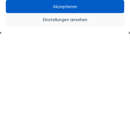
Akzeptieren
Wasseraufbereitung
Einstellungen ansehen
Alle unsere Produkte
Material
Aktivitäten und Dienstleistungen
Regenwasser
Analysen
Copyright © 2020 ATN Diffusion. Made by
VIRTUOZ.CH
. Tous
droits réservés.