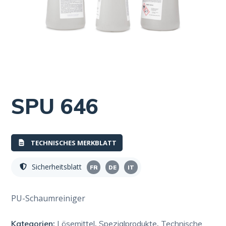
SPU 646
TECHNISCHES MERKBLATT
Sicherheitsblatt
FR
DE
IT
PU-Schaumreiniger
Kategorien:
Lösemittel
,
Spezialprodukte
,
Technische