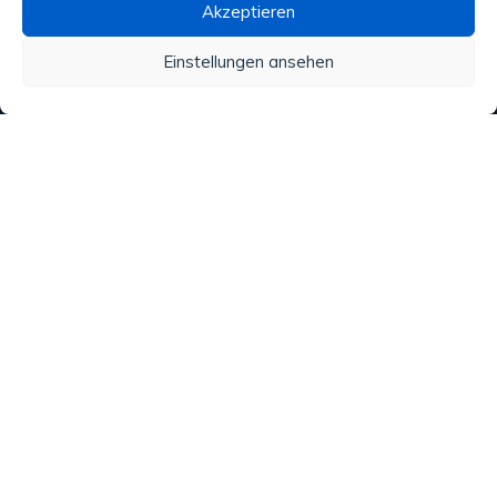
Akzeptieren
Wasseraufbereitung
Einstellungen ansehen
Alle unsere Produkte
Material
Aktivitäten und Dienstleistungen
Regenwasser
Analysen
Copyright © 2020 ATN Diffusion. Made by
VIRTUOZ.CH
. Tous
droits réservés.