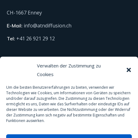
CH-1667 Enney
info@atndiffusion.ch
E-Mail:
+41 26 921 29 12
Tel:
Technische Produkte
Verwalten der Zustimmung zu
Cookies
Alle unsere Produkte
Um die besten Benutzererfahrungen zu bieten, verwenden wir
Material
Technologien wie Cookies, um Informationen von Geräten zu speichern
und/oder darauf zuzugreifen. Die Zustimmung zu diesen Technologien
Schutzausrüstung
ermöglicht es uns, Daten wie das Surfverhalten oder eindeutige IDs auf
dieser Website zu verarbeiten. Die Nichtzustimmung oder der Widerruf
Spas und Pools
der Zustimmung kann sich negativ auf bestimmte Eigenschaften und
Funktionen auswirken.
Anti-Rutsch-Behandlung