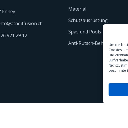
Material
7 Enney
Schutzausrüstung
info@atndiffusion.ch
Spas und Pools
 26 921 29 12
Anti-Rutsch-Behandlung
Um die best
Cookies, um
Die Zustimm
Surfverhalt
Nichtzustim
bestimmte E