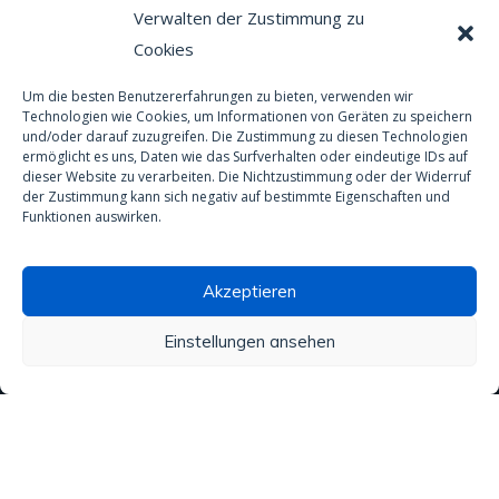
Verwalten der Zustimmung zu
+41 26 921 29 12
Tel:
Cookies
Um die besten Benutzererfahrungen zu bieten, verwenden wir
Technische Produkte
Technologien wie Cookies, um Informationen von Geräten zu speichern
und/oder darauf zuzugreifen. Die Zustimmung zu diesen Technologien
ermöglicht es uns, Daten wie das Surfverhalten oder eindeutige IDs auf
Alle unsere Produkte
dieser Website zu verarbeiten. Die Nichtzustimmung oder der Widerruf
der Zustimmung kann sich negativ auf bestimmte Eigenschaften und
Material
Funktionen auswirken.
Schutzausrüstung
Akzeptieren
Spas und Pools
Einstellungen ansehen
Anti-Rutsch-Behandlung
Wasseraufbereitung