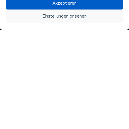
Akzeptieren
Wasseraufbereitung
Einstellungen ansehen
Alle unsere Produkte
Material
Aktivitäten und Dienstleistungen
Regenwasser
Analysen
Copyright © 2020 ATN Diffusion. Made by
VIRTUOZ.CH
. Tous
droits réservés.