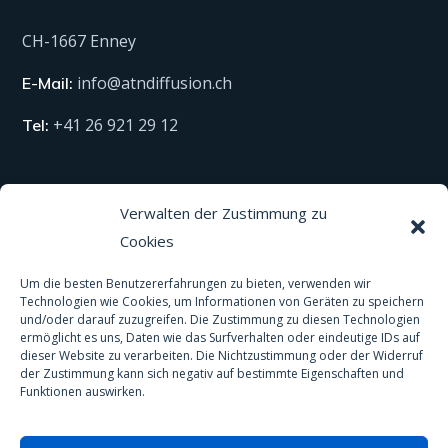
CH-1667 Enney
info@atndiffusion.ch
E-Mail:
+41 26 921 29 12
Tel:
Technische Produkte
Verwalten der Zustimmung zu
Cookies
Alle unsere Produkte
Um die besten Benutzererfahrungen zu bieten, verwenden wir
Material
Technologien wie Cookies, um Informationen von Geräten zu speichern
und/oder darauf zuzugreifen. Die Zustimmung zu diesen Technologien
Schutzausrüstung
ermöglicht es uns, Daten wie das Surfverhalten oder eindeutige IDs auf
dieser Website zu verarbeiten. Die Nichtzustimmung oder der Widerruf
Spas und Pools
der Zustimmung kann sich negativ auf bestimmte Eigenschaften und
Funktionen auswirken.
Anti-Rutsch-Behandlung