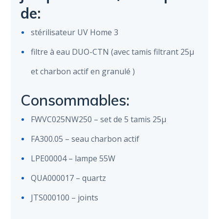
de:
stérilisateur UV Home 3
filtre à eau DUO-CTN (avec tamis filtrant 25µ
et charbon actif en granulé )
Consommables:
FWVC025NW250 – set de 5 tamis 25µ
FA300.05 – seau charbon actif
LPE00004 – lampe 55W
QUA000017 – quartz
JTS000100 – joints