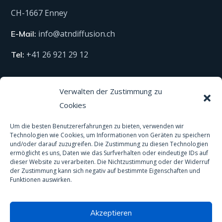
CH-1667 Enney
info@atndiffusion.ch
E-Mail:
+41 26 921 29 12
Tel:
Technische Produkte
Verwalten der Zustimmung zu
Cookies
Alle unsere Produkte
Um die besten Benutzererfahrungen zu bieten, verwenden wir
Technologien wie Cookies, um Informationen von Geräten zu speichern
Material
und/oder darauf zuzugreifen. Die Zustimmung zu diesen Technologien
ermöglicht es uns, Daten wie das Surfverhalten oder eindeutige IDs auf
Schutzausrüstung
dieser Website zu verarbeiten. Die Nichtzustimmung oder der Widerruf
der Zustimmung kann sich negativ auf bestimmte Eigenschaften und
Spas und Pools
Funktionen auswirken.
Anti-Rutsch-Behandlung
Akzeptieren