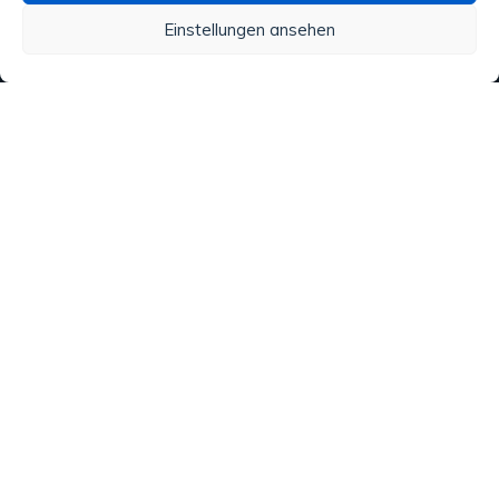
Einstellungen ansehen
Wasseraufbereitung
Alle unsere Produkte
Material
Aktivitäten und Dienstleistungen
Regenwasser
Analysen
Copyright © 2020 ATN Diffusion. Made by
VIRTUOZ.CH
. Tous
droits réservés.