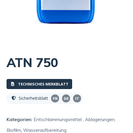
ATN 750
TECHNISCHES MERKBLATT
Sicherheitsblatt
FR
DE
IT
Kategorien:
Entschlammungsmittel , Ablagerungen,
Biofilm
,
Wasseraufbereitung